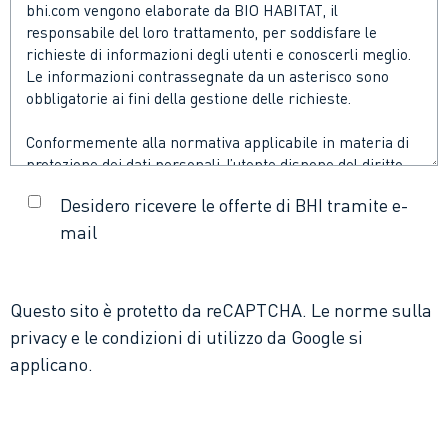
bhi.com vengono elaborate da BIO HABITAT, il
responsabile del loro trattamento, per soddisfare le
richieste di informazioni degli utenti e conoscerli meglio.
Le informazioni contrassegnate da un asterisco sono
obbligatorie ai fini della gestione delle richieste.
Conformemente alla normativa applicabile in materia di
protezione dei dati personali, l’utente dispone del diritto
di:
Desidero ricevere le offerte di BHI tramite e-
accesso, rettifica, cancellazione e portabilità dei dati
mail
che lo riguardano;
limitazione del trattamento dei propri dati e
opposizione allo stesso per motivi legittimi;
Questo sito è protetto da reCAPTCHA. Le
norme sulla
privacy
e le
condizioni di utilizzo
da Google si
trasmettere disposizioni riguardo alle sorti dei
applicano.
propri dati in caso di decesso (conservazione,
cancellazione, comunicazione a terzi, ecc.).
Per esercitare tali diritti scrivere al seguente indirizzo e-