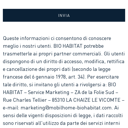
mail: marketing@mobilhome-biohabitat.com.
Gli utenti possono inoltre revocare il proprio consenso in
qualsiasi momento scrivendo all’indirizzo qui sopra.
Tuttavia tale revoca può, nella pratica e a seconda dei casi,
incidere sulla richiesta di informazioni da parte
dell’utente.
Queste informazioni ci consentono di conoscere
Per ulteriori informazioni su questo trattamento vi
rimandiamo alla nostra
politica di protezione dei dati
.
meglio i nostri utenti. BIO HABITAT potrebbe
trasmetterle ai propri partner commerciali. Gli utenti
dispongono di un diritto di accesso, modifica, rettifica
e cancellazione dei propri dati (secondo la legge
francese del 6 gennaio 1978, art. 34). Per esercitare
tale diritto, si invitano gli utenti a rivolgersi a: BIO
HABITAT – Service Marketing – ZA de la Folie Sud –
Rue Charles Tellier – 85310 LA CHAIZE LE VICOMTE –
e-mail: marketing@mobilhome-biohabitat.com. Ai
sensi delle vigenti disposizioni di legge, i dati raccolti
sono riservati all'utilizzo da parte dei servizi interni